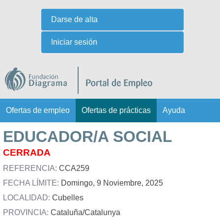
Ir
Darse de alta
al
Iniciar sesión
contenido
principal
Ofertas de empleo
Ofertas de prácticas
Ayuda
M
e
EDUCADOR/A SOCIAL
n
CERRADA
ú
s
REFERENCIA:
CCA259
e
FECHA LÍMITE:
Domingo, 9 Noviembre, 2025
c
LOCALIDAD:
Cubelles
u
PROVINCIA:
Cataluña/Catalunya