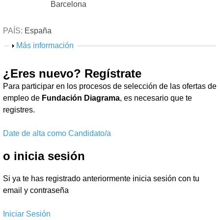
n
Barcelona
d
a
PAÍS:
España
r
M
Más información
o
i
s
¿Eres nuevo? Regístrate
o
t
Para participar en los procesos de selección de las ofertas de
r
empleo de
Fundación Diagrama
, es necesario que te
a
registres.
r
Date de alta como Candidato/a
o inicia sesión
Si ya te has registrado anteriormente inicia sesión con tu
email y contraseña
Iniciar Sesión