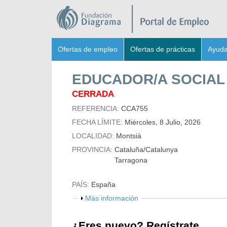
Ofertas de empleo
Ofertas de prácticas
Ayud
M
e
EDUCADOR/A SOCIAL
n
ú
CERRADA
s
REFERENCIA:
CCA755
e
FECHA LÍMITE:
Miércoles, 8 Julio, 2026
c
LOCALIDAD:
Montsià
u
PROVINCIA:
Cataluña/Catalunya
n
Tarragona
d
a
PAÍS:
España
r
M
Más información
i
o
o
s
¿Eres nuevo? Regístrate