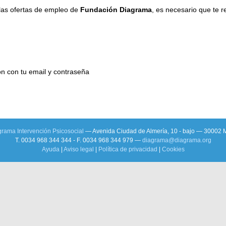
 las ofertas de empleo de
Fundación Diagrama
, es necesario que te re
ión con tu email y contraseña
rama Intervención Psicosocial
— Avenida Ciudad de Almería, 10 - bajo — 30002 
T. 0034 968 344 344 - F. 0034 968 344 979 —
diagrama@diagrama.org
Ayuda
|
Aviso legal
|
Política de privacidad
|
Cookies