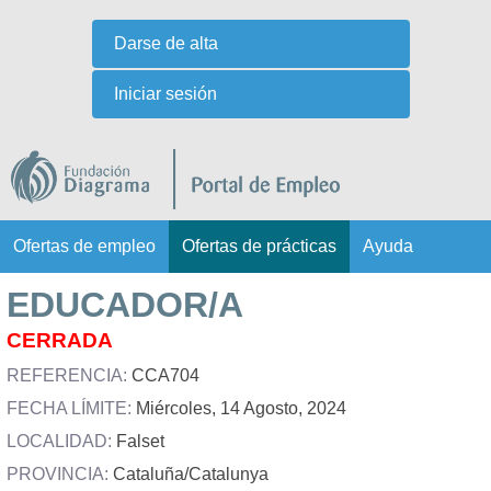
Ir
Darse de alta
al
Iniciar sesión
contenido
principal
Ofertas de empleo
Ofertas de prácticas
Ayuda
M
e
EDUCADOR/A
n
CERRADA
ú
s
REFERENCIA:
CCA704
e
FECHA LÍMITE:
Miércoles, 14 Agosto, 2024
c
LOCALIDAD:
Falset
u
PROVINCIA:
Cataluña/Catalunya