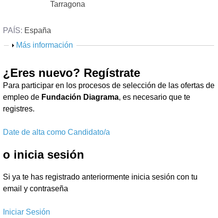
n
Tarragona
d
a
PAÍS:
España
r
M
Más información
o
i
s
¿Eres nuevo? Regístrate
o
t
Para participar en los procesos de selección de las ofertas de
r
empleo de
Fundación Diagrama
, es necesario que te
a
registres.
r
Date de alta como Candidato/a
o inicia sesión
Si ya te has registrado anteriormente inicia sesión con tu
email y contraseña
Iniciar Sesión